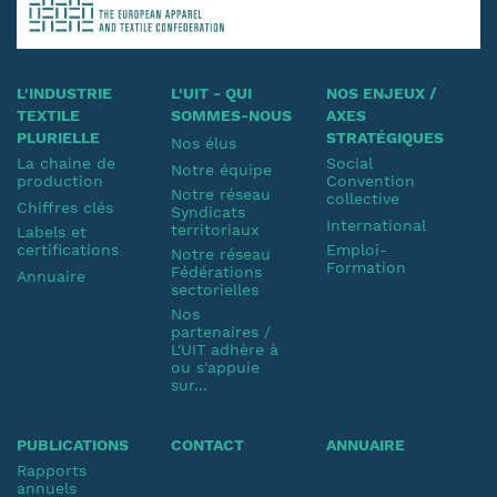
L'INDUSTRIE
L'UIT - QUI
NOS ENJEUX /
TEXTILE
SOMMES-NOUS
AXES
PLURIELLE
STRATÉGIQUES
Nos élus
La chaine de
Social
Notre équipe
production
Convention
Notre réseau
collective
Chiffres clés
Syndicats
International
territoriaux
Labels et
certifications
Emploi-
Notre réseau
Formation
Fédérations
Annuaire
sectorielles
Nos
partenaires /
L'UIT adhère à
ou s'appuie
sur...
PUBLICATIONS
CONTACT
ANNUAIRE
Rapports
annuels