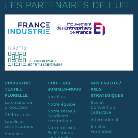
LES PARTENAIRES DE L'UIT
L'INDUSTRIE
L'UIT - QUI
NOS ENJEUX /
TEXTILE
SOMMES-NOUS
AXES
PLURIELLE
STRATÉGIQUES
Nos élus
La chaine de
Social
Notre équipe
production
Convention
Notre réseau
collective
Chiffres clés
Syndicats
International
territoriaux
Labels et
certifications
Emploi-
Notre réseau
Formation
Fédérations
Annuaire
sectorielles