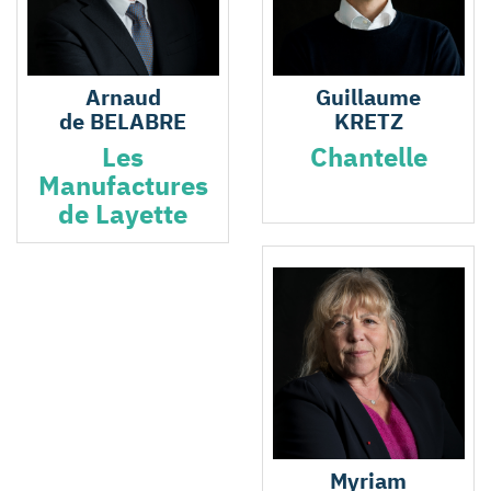
Arnaud
Guillaume
de BELABRE
KRETZ
Les
Chantelle
Manufactures
de Layette
Myriam