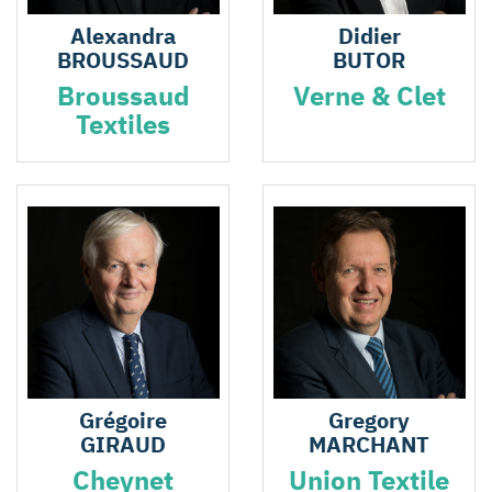
Alexandra
Didier
BROUSSAUD
BUTOR
Broussaud
Verne & Clet
Textiles
Grégoire
Gregory
GIRAUD
MARCHANT
Cheynet
Union Textile