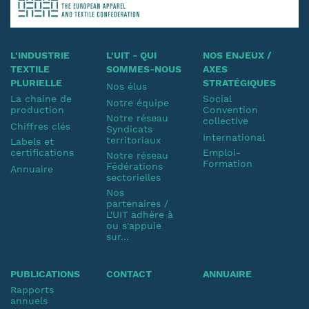
L'INDUSTRIE
L'UIT - QUI
NOS ENJEUX /
TEXTILE
SOMMES-NOUS
AXES
PLURIELLE
STRATÉGIQUES
Nos élus
La chaine de
Social
Notre équipe
production
Convention
Notre réseau
collective
Chiffres clés
Syndicats
International
territoriaux
Labels et
certifications
Emploi-
Notre réseau
Formation
Fédérations
Annuaire
sectorielles
Nos
partenaires /
L'UIT adhère à
ou s'appuie
sur...
PUBLICATIONS
CONTACT
ANNUAIRE
Rapports
annuels