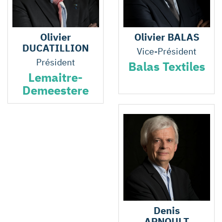
Olivier
Olivier BALAS
DUCATILLION
Vice-Président
Président
Balas Textiles
Lemaitre-
Demeestere
Denis
ARNOULT