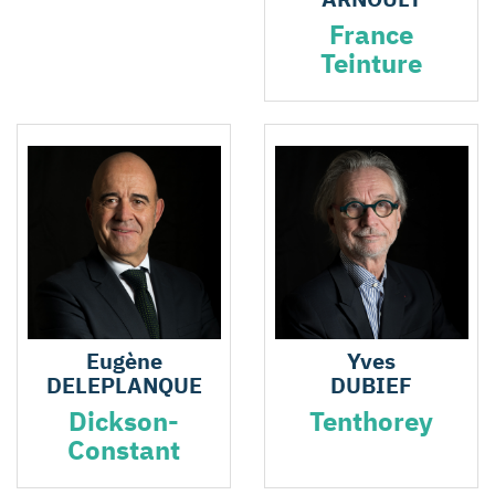
France
Teinture
Eugène
Yves
DELEPLANQUE
DUBIEF
Dickson-
Tenthorey
Constant