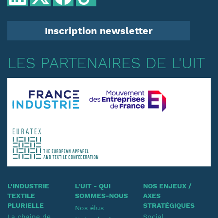
Inscription newsletter
LES PARTENAIRES DE L'UIT
L'INDUSTRIE
L'UIT - QUI
NOS ENJEUX /
TEXTILE
SOMMES-NOUS
AXES
PLURIELLE
STRATÉGIQUES
Nos élus
La chaine de
Social