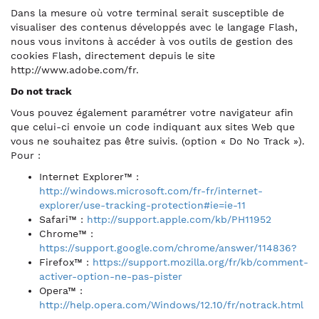
Dans la mesure où votre terminal serait susceptible de
visualiser des contenus développés avec le langage Flash,
nous vous invitons à accéder à vos outils de gestion des
cookies Flash, directement depuis le site
http://www.adobe.com/fr.
Do not track
Vous pouvez également paramétrer votre navigateur afin
que celui-ci envoie un code indiquant aux sites Web que
vous ne souhaitez pas être suivis. (option « Do No Track »).
Pour :
Internet Explorer™ :
http://windows.microsoft.com/fr-fr/internet-
explorer/use-tracking-protection#ie=ie-11
Safari™ :
http://support.apple.com/kb/PH11952
Chrome™ :
https://support.google.com/chrome/answer/114836?
Firefox™ :
https://support.mozilla.org/fr/kb/comment-
activer-option-ne-pas-pister
Opera™ :
http://help.opera.com/Windows/12.10/fr/notrack.html