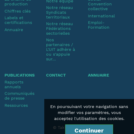
Notre équipe
production
Convention
Notre réseau
collective
Chiffres clés
Syndicats
International
territoriaux
Labels et
certifications
Emploi-
Notre réseau
Formation
Fédérations
Annuaire
sectorielles
Nos
partenaires /
L'UIT adhère à
ou s'appuie
sur...
PUBLICATIONS
CONTACT
ANNUAIRE
Rapports
annuels
Communiqués
de presse
Ressources
En poursuivant votre navigation sans
modifier vos paramètres, vous
acceptez l'utilisation des cookies.
© Taktik 2019
Continuer