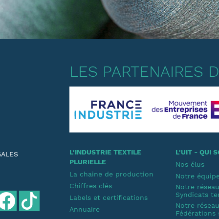
LES PARTENAIRES DE
L'INDUSTRIE TEXTILE
L'UIT - QUI
GALES
PLURIELLE
Nos élus
La chaine de production
Notre équip
Chiffres clés
Notre résea
Syndicats te
Labels et certifications
Notre résea
Annuaire
Fédérations 