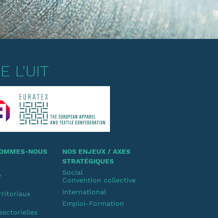
 L'UIT
 SOMMES-NOUS
NOS ENJEUX / AXES
STRATÉGIQUES
Social
e
Convention collective
u
International
rritoriaux
Emploi-Formation
u
sectorielles