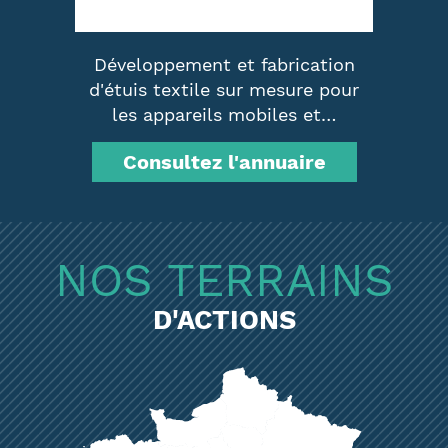
de
Développement et fabrication
r
d'étuis textile sur mesure pour
f
les appareils mobiles et…
Consultez l'annuaire
NOS TERRAINS
D'ACTIONS