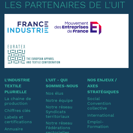
LES PARTENAIRES DE L'UIT
L'INDUSTRIE
L'UIT - QUI
NOS ENJEUX /
TEXTILE
SOMMES-NOUS
AXES
PLURIELLE
STRATÉGIQUES
Nos élus
La chaine de
Social
Notre équipe
production
Convention
Notre réseau
collective
Chiffres clés
Syndicats
International
territoriaux
Labels et
certifications
Emploi-
Notre réseau
Formation
Fédérations
Annuaire
sectorielles