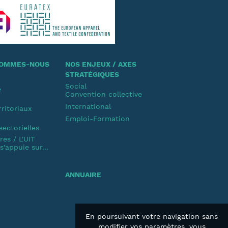
 SOMMES-NOUS
NOS ENJEUX / AXES
STRATÉGIQUES
Social
e
Convention collective
u
International
rritoriaux
Emploi-Formation
u
sectorielles
es / L'UIT
'appuie sur...
ANNUAIRE
En poursuivant votre navigation sans
modifier vos paramètres, vous