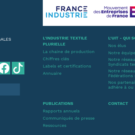
L'INDUSTRIE TEXTILE
L'UIT - QUI
GALES
PLURIELLE
Nos élus
La chaine de production
Notre équip
Chiffres clés
Notre résea
Syndicats te
Labels et certifications
Notre résea
Annuaire
Fédérations 
Nos partenair
adhère à ou s
PUBLICATIONS
CONTACT
Rapports annuels
Communiqués de presse
Ressources