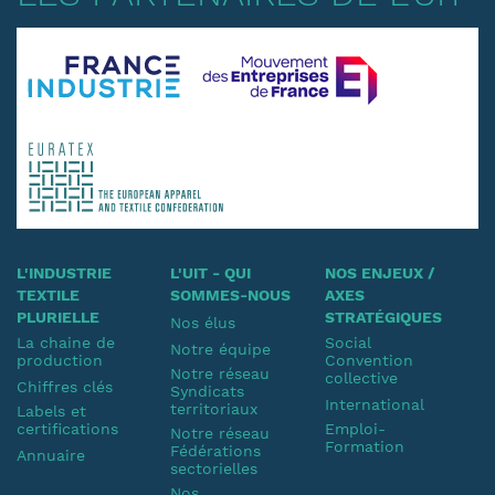
L'INDUSTRIE
L'UIT - QUI
NOS ENJEUX /
TEXTILE
SOMMES-NOUS
AXES
PLURIELLE
STRATÉGIQUES
Nos élus
La chaine de
Social
Notre équipe
production
Convention
Notre réseau
collective
Chiffres clés
Syndicats
International
territoriaux
Labels et
certifications
Emploi-
Notre réseau
Formation
Fédérations
Annuaire
sectorielles
Nos