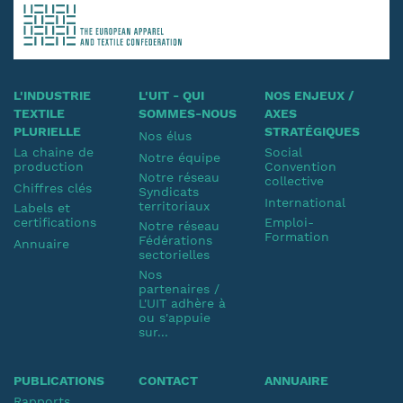
L'INDUSTRIE
L'UIT - QUI
NOS ENJEUX /
TEXTILE
SOMMES-NOUS
AXES
PLURIELLE
STRATÉGIQUES
Nos élus
La chaine de
Social
Notre équipe
production
Convention
Notre réseau
collective
Chiffres clés
Syndicats
International
territoriaux
Labels et
certifications
Emploi-
Notre réseau
Formation
Fédérations
Annuaire
sectorielles
Nos
partenaires /
L'UIT adhère à
ou s'appuie
sur...
PUBLICATIONS
CONTACT
ANNUAIRE
Rapports