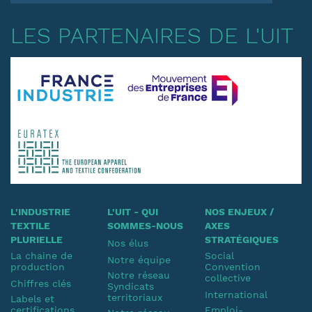
LES PARTENAIRES DE L'UIT
L'INDUSTRIE
L'UIT - QUI
NOS ENJEUX /
TEXTILE
SOMMES-NOUS
AXES
PLURIELLE
STRATÉGIQUES
Nos élus
La chaine de
Social
Notre équipe
production
Convention
Notre réseau
collective
Chiffres clés
Syndicats
International
territoriaux
Labels et
certifications
Emploi-