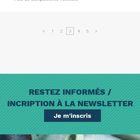
<
1
2
3
4
5
>
RESTEZ INFORMÉS /
INCRIPTION À LA NEWSLETTER
Je m'inscris