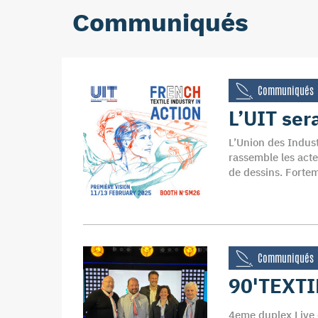
Communiqués
Communiqués
L’UIT ser
L’Union des Indust
rassemble les acte
de dessins. Fortem
Communiqués
90'TEXTI
4eme duplex Live d