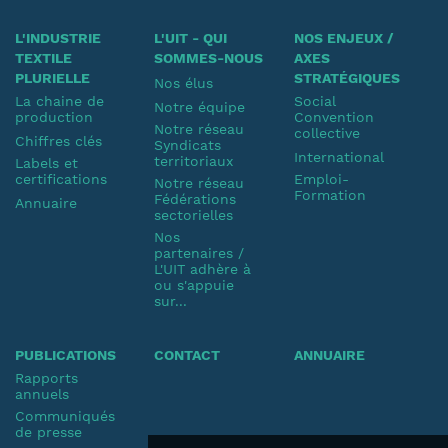
L'INDUSTRIE
L'UIT - QUI
NOS ENJEUX /
TEXTILE
SOMMES-NOUS
AXES
PLURIELLE
STRATÉGIQUES
Nos élus
La chaine de
Social
Notre équipe
production
Convention
Notre réseau
collective
Chiffres clés
Syndicats
International
territoriaux
Labels et
certifications
Emploi-
Notre réseau
Formation
Fédérations
Annuaire
sectorielles
Nos
partenaires /
L'UIT adhère à
ou s'appuie
sur...
PUBLICATIONS
CONTACT
ANNUAIRE
Rapports
annuels
Communiqués
de presse