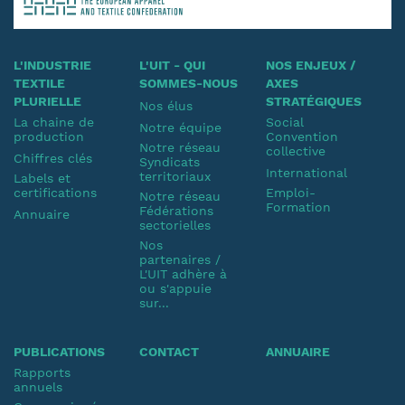
L'INDUSTRIE
L'UIT - QUI
NOS ENJEUX /
TEXTILE
SOMMES-NOUS
AXES
PLURIELLE
STRATÉGIQUES
Nos élus
La chaine de
Social
Notre équipe
production
Convention
Notre réseau
collective
Chiffres clés
Syndicats
International
territoriaux
Labels et
certifications
Emploi-
Notre réseau
Formation
Fédérations
Annuaire
sectorielles
Nos
partenaires /
L'UIT adhère à
ou s'appuie
sur...
PUBLICATIONS
CONTACT
ANNUAIRE
Rapports
annuels