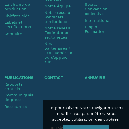
La chaine de
Social
Notre équipe
production
Convention
Notre réseau
collective
Chiffres clés
Syndicats
International
territoriaux
Labels et
certifications
Emploi-
Notre réseau
Formation
Fédérations
Annuaire
sectorielles
Nos
partenaires /
L'UIT adhère à
ou s'appuie
sur...
PUBLICATIONS
CONTACT
ANNUAIRE
Rapports
annuels
Communiqués
de presse
Ressources
En poursuivant votre navigation sans
modifier vos paramètres, vous
acceptez l'utilisation des cookies.
© Taktik 2019