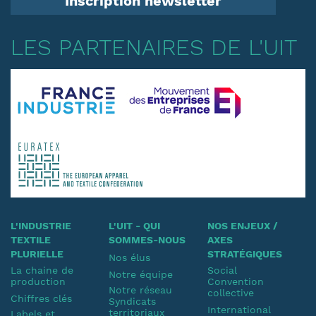
Inscription newsletter
LES PARTENAIRES DE L'UIT
L'INDUSTRIE
L'UIT - QUI
NOS ENJEUX /
TEXTILE
SOMMES-NOUS
AXES
PLURIELLE
STRATÉGIQUES
Nos élus
La chaine de
Social
Notre équipe
production
Convention
Notre réseau
collective
Chiffres clés
Syndicats
International
territoriaux
Labels et