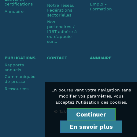
certifications
Emploi-
Notre réseau
Formation
Fédérations
Annuaire
sectorielles
Nos
partenaires /
L'UIT adhère à
ou s'appuie
sur...
PUBLICATIONS
CONTACT
ANNUAIRE
Rapports
annuels
Communiqués
de presse
Ressources
En poursuivant votre navigation sans
modifier vos paramètres, vous
acceptez l'utilisation des cookies.
© Taktik 2019
Continuer
En savoir plus