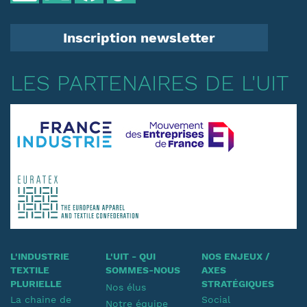
Inscription newsletter
LES PARTENAIRES DE L'UIT
L'INDUSTRIE
L'UIT - QUI
NOS ENJEUX /
TEXTILE
SOMMES-NOUS
AXES
PLURIELLE
STRATÉGIQUES
Nos élus
La chaine de
Social
Notre équipe