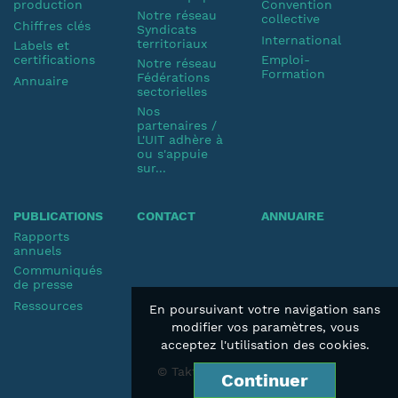
production
Convention
Notre réseau
collective
Chiffres clés
Syndicats
International
territoriaux
Labels et
certifications
Emploi-
Notre réseau
Formation
Fédérations
Annuaire
sectorielles
Nos
partenaires /
L'UIT adhère à
ou s'appuie
sur...
PUBLICATIONS
CONTACT
ANNUAIRE
Rapports
annuels
Communiqués
de presse
Ressources
En poursuivant votre navigation sans
modifier vos paramètres, vous
acceptez l'utilisation des cookies.
© Taktik 2019
Continuer