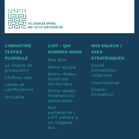
L'INDUSTRIE
L'UIT - QUI
NOS ENJEUX /
TEXTILE
SOMMES-NOUS
AXES
PLURIELLE
STRATÉGIQUES
Nos élus
La chaine de
Social
Notre équipe
production
Convention
Notre réseau
collective
Chiffres clés
Syndicats
International
territoriaux
Labels et
certifications
Emploi-
Notre réseau
Formation
Fédérations
Annuaire
sectorielles
Nos
partenaires /
L'UIT adhère à
ou s'appuie
sur...