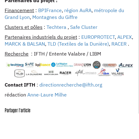
Partenaires du projet :
Financement
:
BPIFrance
,
région AuRA
,
métropole du
Grand Lyon
,
Montagnes du Giffre
Clusters et pôles
:
Techtera
,
Safe Cluster
Partenaires industriels du projet
:
EUROPROTECT
,
ALPEX
,
MARCK & BALSAN
,
TLD (Textiles de la Dunière)
,
RACER
.
Recherche
: IFTH / Entente Valabre / LIBM
Contact IFTH
:
directionrecherche@ifth.org
rédaction
Anne-Laure Milhe
Partager l'article