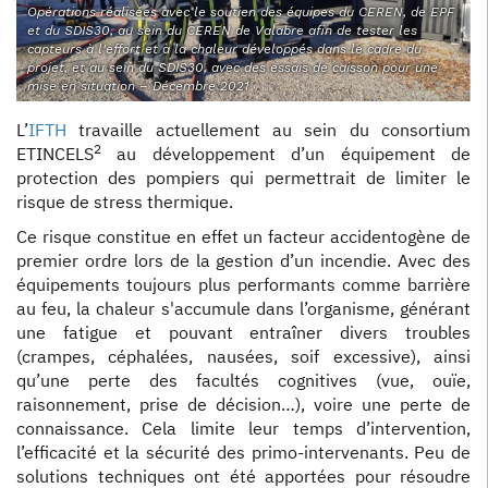
Opérations réalisées avec le soutien des équipes du CEREN, de EPF
et du SDIS30, au sein du CEREN de Valabre afin de tester les
capteurs à l'effort et à la chaleur développés dans le cadre du
projet, et au sein du SDIS30, avec des essais de caisson pour une
mise en situation – Décembre 2021
L’
IFTH
travaille actuellement au sein du consortium
2
ETINCELS
au développement d’un équipement de
protection des pompiers qui permettrait de limiter le
risque de stress thermique.
Ce risque constitue en effet un facteur accidentogène de
premier ordre lors de la gestion d’un incendie. Avec des
équipements toujours plus performants comme barrière
au feu, la chaleur s'accumule dans l’organisme, générant
une fatigue et pouvant entraîner divers troubles
(crampes, céphalées, nausées, soif excessive), ainsi
qu’une perte des facultés cognitives (vue, ouïe,
raisonnement, prise de décision…), voire une perte de
connaissance. Cela limite leur temps d’intervention,
l’efficacité et la sécurité des primo-intervenants. Peu de
solutions techniques ont été apportées pour résoudre