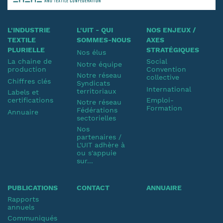
L'INDUSTRIE
L'UIT - QUI
NOS ENJEUX /
TEXTILE
SOMMES-NOUS
AXES
PLURIELLE
STRATÉGIQUES
Nos élus
La chaine de
Social
Notre équipe
production
Convention
Notre réseau
collective
Chiffres clés
Syndicats
International
territoriaux
Labels et
certifications
Emploi-
Notre réseau
Formation
Fédérations
Annuaire
sectorielles
Nos
partenaires /
L'UIT adhère à
ou s'appuie
sur...
PUBLICATIONS
CONTACT
ANNUAIRE
Rapports
annuels
Communiqués