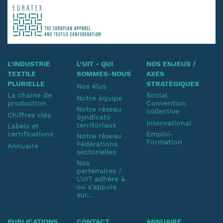
L'INDUSTRIE
L'UIT - QUI
NOS ENJEUX /
TEXTILE
SOMMES-NOUS
AXES
PLURIELLE
STRATÉGIQUES
Nos élus
La chaine de
Social
Notre équipe
production
Convention
Notre réseau
collective
Chiffres clés
Syndicats
International
territoriaux
Labels et
certifications
Emploi-
Notre réseau
Formation
Fédérations
Annuaire
sectorielles
Nos
partenaires /
L'UIT adhère à
ou s'appuie
sur...
PUBLICATIONS
CONTACT
ANNUAIRE