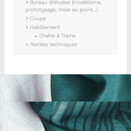
Bureau d'études (modélisme,
prototypage, mise au point...)
Coupe
Habillement
Chaîne & Trame
Textiles techniques