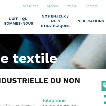
Actualités
Agenda
Presse
Contact
NOS ENJEUX /
L'UIT - QUI
AXES
PUBLICATIONS
SOMMES-NOUS
STRATÉGIQUES
ie textile
INDUSTRIELLE DU NON
Téléphone
la Côte aux Pigeons