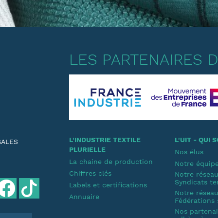
LES PARTENAIRES DE
L'INDUSTRIE TEXTILE
L'UIT - QUI
GALES
PLURIELLE
Nos élus
La chaine de production
Notre équip
Chiffres clés
Notre résea
Syndicats te
Labels et certifications
Notre résea
Annuaire
Fédérations 
Nos partenair