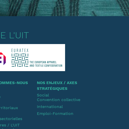
 L'UIT
 SOMMES-NOUS
NOS ENJEUX / AXES
STRATÉGIQUES
Social
e
Convention collective
u
International
rritoriaux
Emploi-Formation
u
sectorielles
es / L'UIT