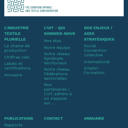
L'INDUSTRIE
L'UIT - QUI
NOS ENJEUX /
TEXTILE
SOMMES-NOUS
AXES
PLURIELLE
STRATÉGIQUES
Nos élus
La chaine de
Social
Notre équipe
production
Convention
Notre réseau
collective
Chiffres clés
Syndicats
International
territoriaux
Labels et
certifications
Emploi-
Notre réseau
Formation
Fédérations
Annuaire
sectorielles
Nos
partenaires /
L'UIT adhère à
ou s'appuie
sur...
PUBLICATIONS
CONTACT
ANNUAIRE
Rapports