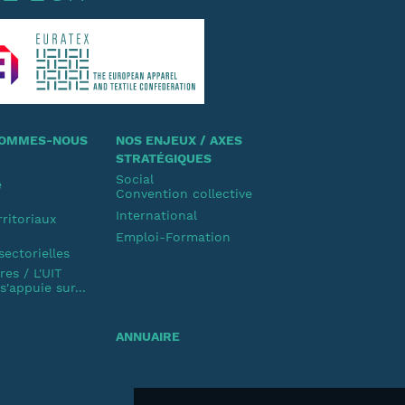
 SOMMES-NOUS
NOS ENJEUX / AXES
STRATÉGIQUES
Social
e
Convention collective
u
International
rritoriaux
Emploi-Formation
u
sectorielles
es / L'UIT
'appuie sur...
ANNUAIRE