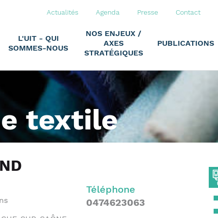
Actualités
Agenda
Presse
Contact
NOS ENJEUX /
L'UIT - QUI
AXES
PUBLICATIONS
SOMMES-NOUS
STRATÉGIQUES
ie textile
AND
Téléphone
ns
0474623063