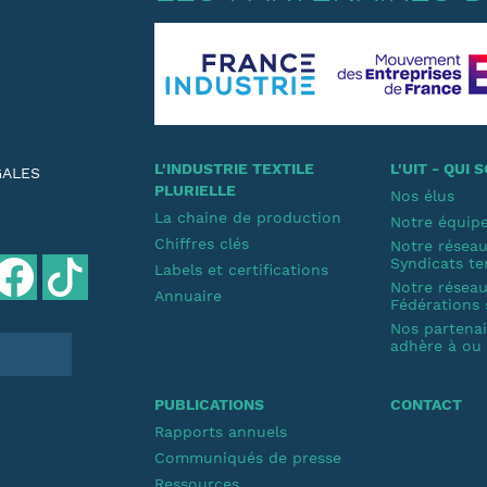
L'INDUSTRIE TEXTILE
L'UIT - QUI
GALES
PLURIELLE
Nos élus
La chaine de production
Notre équip
Chiffres clés
Notre résea
Syndicats te
Labels et certifications
Notre résea
Annuaire
Fédérations 
Nos partenair
adhère à ou s
PUBLICATIONS
CONTACT
Rapports annuels
Communiqués de presse
Ressources