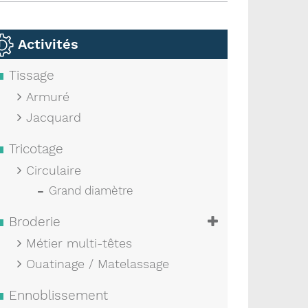
Activités
Tissage
Armuré
Jacquard
Tricotage
Circulaire
Grand diamètre
Broderie
Métier multi-têtes
Ouatinage / Matelassage
Ennoblissement