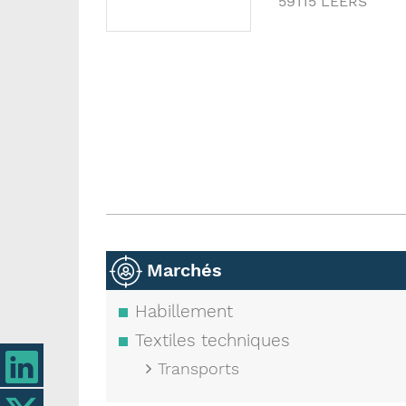
59115
LEERS
Marchés
Habillement
Textiles techniques
Transports