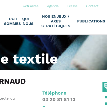
Actualités
Agenda
Presse
Contact
NOS ENJEUX /
L'UIT - QUI
AXES
PUBLICATIONS
SOMMES-NOUS
STRATÉGIQUES
ie textile
ARNAUD
Téléphone
Leclercq
03 20 81 81 13