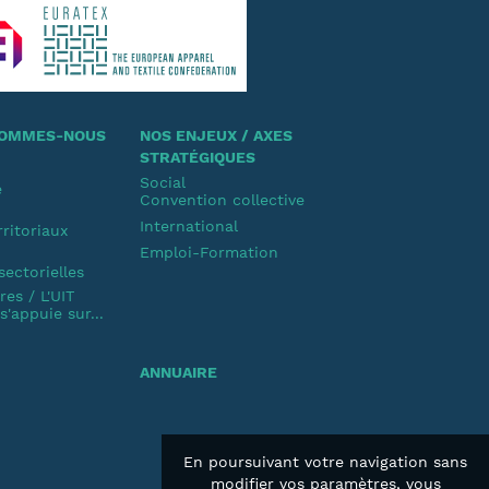
 SOMMES-NOUS
NOS ENJEUX / AXES
STRATÉGIQUES
Social
e
Convention collective
u
International
rritoriaux
Emploi-Formation
u
sectorielles
es / L'UIT
'appuie sur...
ANNUAIRE
En poursuivant votre navigation sans
modifier vos paramètres, vous