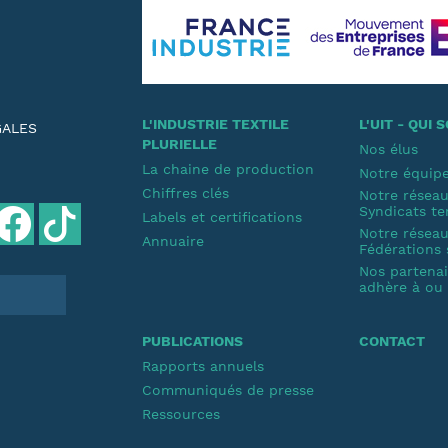
L'INDUSTRIE TEXTILE
L'UIT - QUI
GALES
PLURIELLE
Nos élus
La chaine de production
Notre équip
Chiffres clés
Notre résea
Syndicats te
Labels et certifications
Notre résea
Annuaire
Fédérations 
Nos partenair
adhère à ou s
PUBLICATIONS
CONTACT
Rapports annuels
Communiqués de presse
Ressources