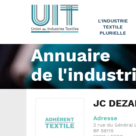
L'INDUSTRIE
TEXTILE
PLURIELLE
Annuaire
de l'industr
JC DEZ
Adresse
2 rue du Général 
BP 59115