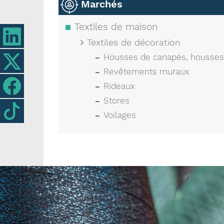
Marchés
Textiles de maison
Textiles de décoration
Housses de canapés, housses
Revêtements muraux
Rideaux
Stores
Voilages