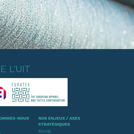
 L'UIT
 SOMMES-NOUS
NOS ENJEUX / AXES
STRATÉGIQUES
Social
e