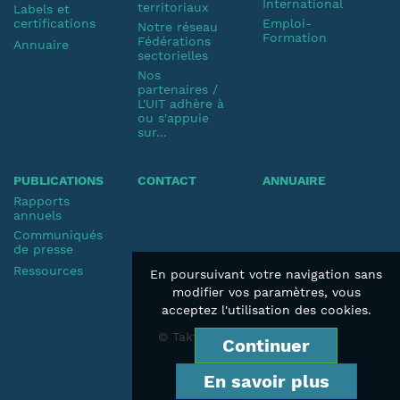
International
territoriaux
Labels et
certifications
Emploi-
Notre réseau
Formation
Fédérations
Annuaire
sectorielles
Nos
partenaires /
L'UIT adhère à
ou s'appuie
sur...
PUBLICATIONS
CONTACT
ANNUAIRE
Rapports
annuels
Communiqués
de presse
Ressources
En poursuivant votre navigation sans
modifier vos paramètres, vous
acceptez l'utilisation des cookies.
© Taktik 2019
Continuer
En savoir plus