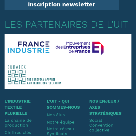
Inscription newsletter
LES PARTENAIRES DE L'UIT
L'INDUSTRIE
L'UIT - QUI
NOS ENJEUX /
TEXTILE
SOMMES-NOUS
AXES
PLURIELLE
STRATÉGIQUES
Nos élus
La chaine de
Social
Notre équipe
production
Convention
Notre réseau
collective
Chiffres clés
Syndicats