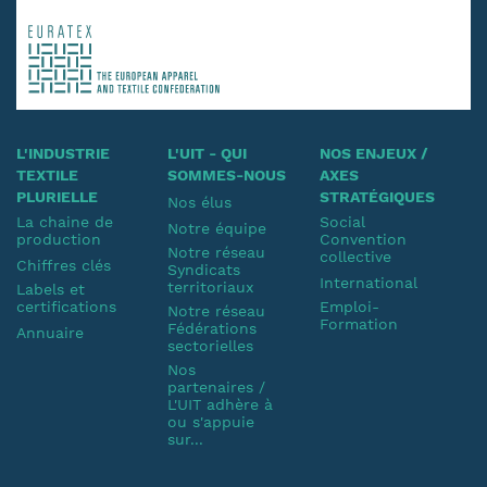
L'INDUSTRIE
L'UIT - QUI
NOS ENJEUX /
TEXTILE
SOMMES-NOUS
AXES
PLURIELLE
STRATÉGIQUES
Nos élus
La chaine de
Social
Notre équipe
production
Convention
Notre réseau
collective
Chiffres clés
Syndicats
International
territoriaux
Labels et
certifications
Emploi-
Notre réseau
Formation
Fédérations
Annuaire
sectorielles
Nos
partenaires /
L'UIT adhère à
ou s'appuie
sur...