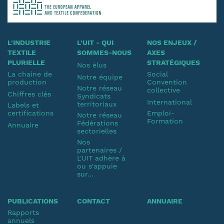
L'INDUSTRIE
L'UIT - QUI
NOS ENJEUX /
TEXTILE
SOMMES-NOUS
AXES
PLURIELLE
STRATÉGIQUES
Nos élus
La chaine de
Social
Notre équipe
production
Convention
Notre réseau
collective
Chiffres clés
Syndicats
International
territoriaux
Labels et
certifications
Emploi-
Notre réseau
Formation
Fédérations
Annuaire
sectorielles
Nos
partenaires /
L'UIT adhère à
ou s'appuie
sur...
PUBLICATIONS
CONTACT
ANNUAIRE
Rapports
annuels