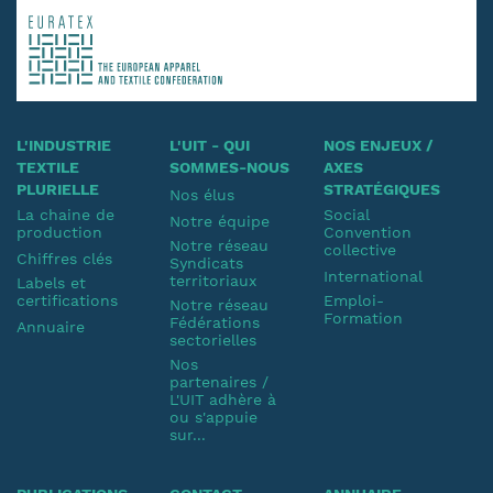
L'INDUSTRIE
L'UIT - QUI
NOS ENJEUX /
TEXTILE
SOMMES-NOUS
AXES
PLURIELLE
STRATÉGIQUES
Nos élus
La chaine de
Social
Notre équipe
production
Convention
Notre réseau
collective
Chiffres clés
Syndicats
International
territoriaux
Labels et
certifications
Emploi-
Notre réseau
Formation
Fédérations
Annuaire
sectorielles
Nos
partenaires /
L'UIT adhère à
ou s'appuie
sur...