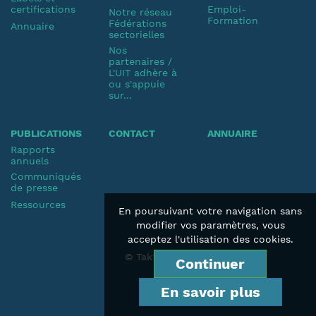
certifications
Emploi-
Notre réseau
Formation
Fédérations
Annuaire
sectorielles
Nos
partenaires /
L'UIT adhère à
ou s'appuie
sur...
PUBLICATIONS
CONTACT
ANNUAIRE
Rapports
annuels
Communiqués
de presse
Ressources
En poursuivant votre navigation sans
modifier vos paramètres, vous
acceptez l'utilisation des cookies.
© Taktik 2019
Continuer
En savoir plus