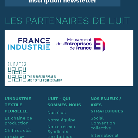
Inscription newsletter
LES PARTENAIRES DE L'UIT
L'INDUSTRIE
L'UIT - QUI
NOS ENJEUX /
TEXTILE
SOMMES-NOUS
AXES
PLURIELLE
STRATÉGIQUES
Nos élus
La chaine de
Social
Notre équipe
production
Convention
Notre réseau
collective
Chiffres clés
Syndicats
International
territoriaux
Labels et