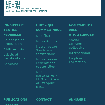
L'INDUSTRIE
L'UIT - QUI
NOS ENJEUX /
TEXTILE
SOMMES-NOUS
AXES
PLURIELLE
STRATÉGIQUES
Nos élus
La chaine de
Social
Notre équipe
production
Convention
Notre réseau
collective
Chiffres clés
Syndicats
International
territoriaux
Labels et
certifications
Emploi-
Notre réseau
Formation
Fédérations
Annuaire
sectorielles
Nos
partenaires /
L'UIT adhère à
ou s'appuie
sur...
PUBLICATIONS
CONTACT
ANNUAIRE
Rapports