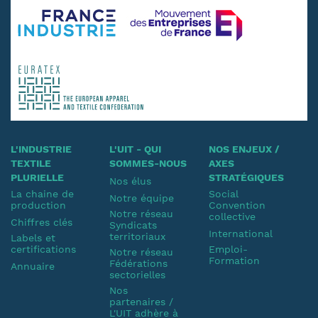
L'INDUSTRIE
L'UIT - QUI
NOS ENJEUX /
TEXTILE
SOMMES-NOUS
AXES
PLURIELLE
STRATÉGIQUES
Nos élus
La chaine de
Social
Notre équipe
production
Convention
Notre réseau
collective
Chiffres clés
Syndicats
International
territoriaux
Labels et
certifications
Emploi-
Notre réseau
Formation
Fédérations
Annuaire
sectorielles
Nos
partenaires /
L'UIT adhère à