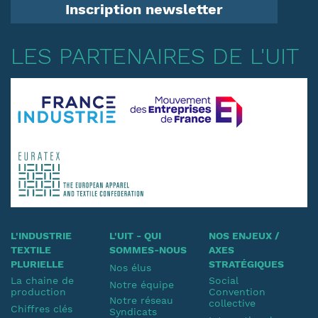
Inscription newsletter
LES PARTENAIRES DE L'UIT
L'INDUSTRIE
L'UIT - QUI
NOS ENJEUX /
TEXTILE
SOMMES-NOUS
AXES
PLURIELLE
STRATÉGIQUES
Nos élus
La chaine de
Social
Notre équipe
production
Convention
Notre réseau
collective
Chiffres clés
Syndicats