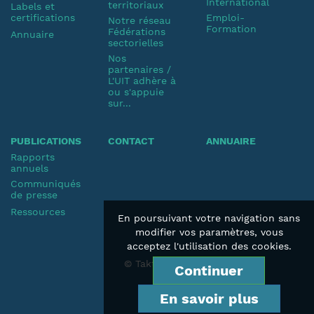
International
territoriaux
Labels et
certifications
Emploi-
Notre réseau
Formation
Fédérations
Annuaire
sectorielles
Nos
partenaires /
L'UIT adhère à
ou s'appuie
sur...
PUBLICATIONS
CONTACT
ANNUAIRE
Rapports
annuels
Communiqués
de presse
Ressources
En poursuivant votre navigation sans
modifier vos paramètres, vous
acceptez l'utilisation des cookies.
© Taktik 2019
Continuer
En savoir plus