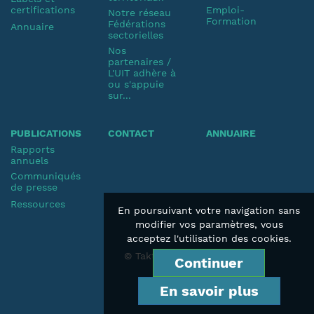
certifications
Emploi-
Notre réseau
Formation
Fédérations
Annuaire
sectorielles
Nos
partenaires /
L'UIT adhère à
ou s'appuie
sur...
PUBLICATIONS
CONTACT
ANNUAIRE
Rapports
annuels
Communiqués
de presse
Ressources
En poursuivant votre navigation sans
modifier vos paramètres, vous
acceptez l'utilisation des cookies.
© Taktik 2019
Continuer
En savoir plus