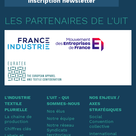
Inscription newsletter
LES PARTENAIRES DE L'UIT
L'INDUSTRIE
L'UIT - QUI
NOS ENJEUX /
TEXTILE
SOMMES-NOUS
AXES
PLURIELLE
STRATÉGIQUES
Nos élus
La chaine de
Social
Notre équipe
production
Convention
Notre réseau
collective
Chiffres clés
Syndicats
International
territoriaux
Labels et