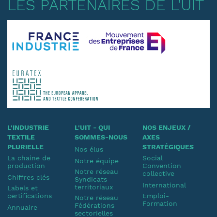
LES PARTENAIRES DE L'UIT
L'INDUSTRIE
L'UIT - QUI
NOS ENJEUX /
TEXTILE
SOMMES-NOUS
AXES
PLURIELLE
STRATÉGIQUES
Nos élus
La chaine de
Social
Notre équipe
production
Convention
Notre réseau
collective
Chiffres clés
Syndicats
International
territoriaux
Labels et
certifications
Emploi-
Notre réseau
Formation
Fédérations
Annuaire
sectorielles