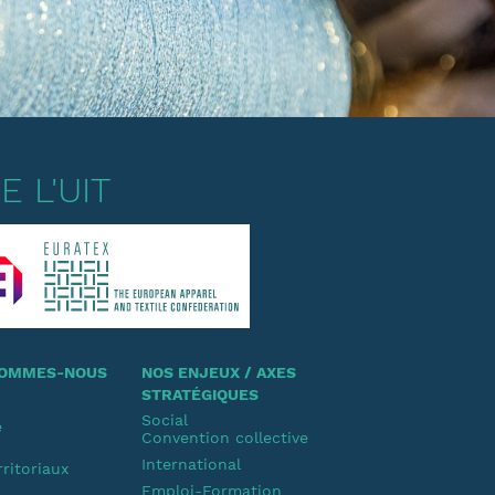
 L'UIT
 SOMMES-NOUS
NOS ENJEUX / AXES
STRATÉGIQUES
Social
e
Convention collective
u
International
rritoriaux
Emploi-Formation
u