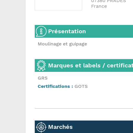
07380
PRADES
France
Présentation
Moulinage et guipage
Marques et labels / certifica
GRS
Certifications :
GOTS
Marchés