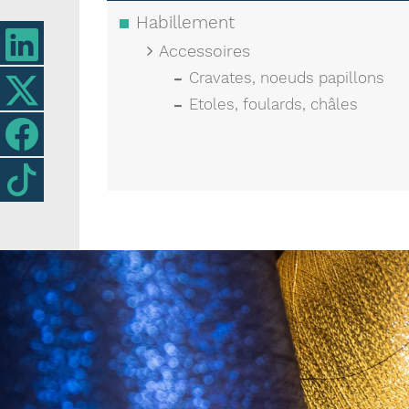
Habillement
Accessoires
Cravates, noeuds papillons
Etoles, foulards, châles