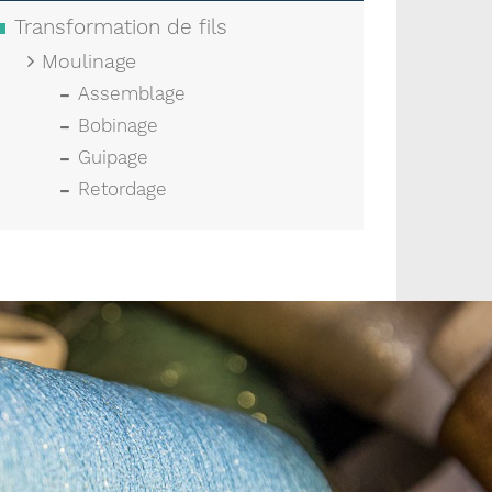
Transformation de fils
Moulinage
Assemblage
Bobinage
Guipage
Retordage