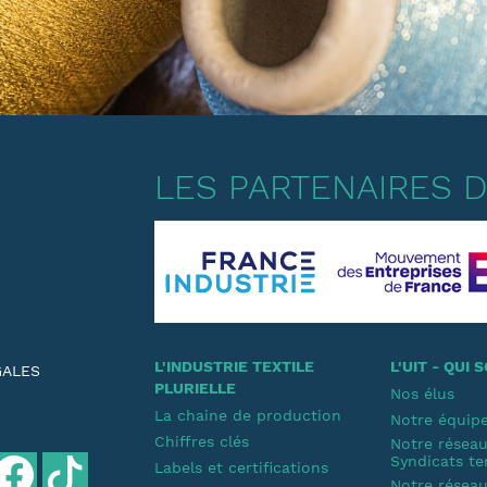
LES PARTENAIRES DE
L'INDUSTRIE TEXTILE
L'UIT - QUI
GALES
PLURIELLE
Nos élus
La chaine de production
Notre équip
Chiffres clés
Notre résea
Syndicats te
Labels et certifications
Notre résea