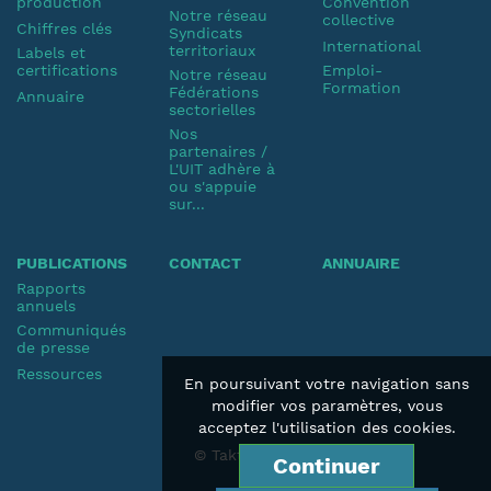
production
Convention
Notre réseau
collective
Chiffres clés
Syndicats
International
territoriaux
Labels et
certifications
Emploi-
Notre réseau
Formation
Fédérations
Annuaire
sectorielles
Nos
partenaires /
L'UIT adhère à
ou s'appuie
sur...
PUBLICATIONS
CONTACT
ANNUAIRE
Rapports
annuels
Communiqués
de presse
Ressources
En poursuivant votre navigation sans
modifier vos paramètres, vous
acceptez l'utilisation des cookies.
© Taktik 2019
Continuer