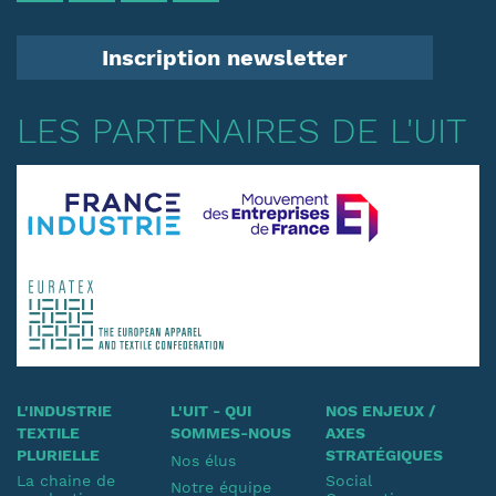
Inscription newsletter
LES PARTENAIRES DE L'UIT
L'INDUSTRIE
L'UIT - QUI
NOS ENJEUX /
TEXTILE
SOMMES-NOUS
AXES
PLURIELLE
STRATÉGIQUES
Nos élus
La chaine de
Social
Notre équipe