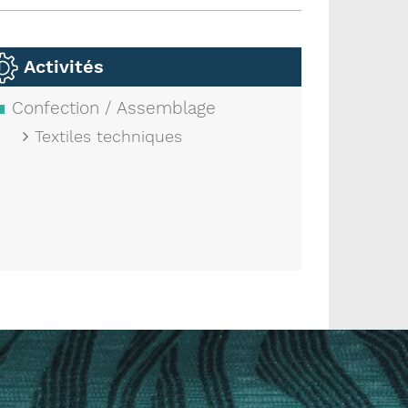
Activités
Confection / Assemblage
Textiles techniques