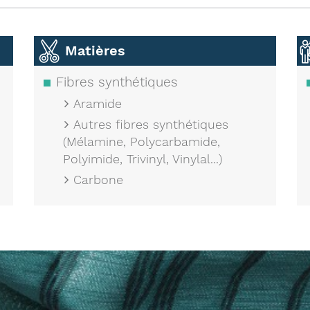
Matières
Fibres synthétiques
Aramide
Autres fibres synthétiques
(Mélamine, Polycarbamide,
Polyimide, Trivinyl, Vinylal...)
Carbone