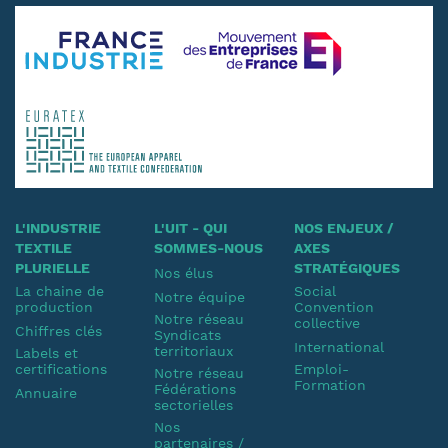
L'INDUSTRIE
L'UIT - QUI
NOS ENJEUX /
TEXTILE
SOMMES-NOUS
AXES
PLURIELLE
STRATÉGIQUES
Nos élus
La chaine de
Social
Notre équipe
production
Convention
Notre réseau
collective
Chiffres clés
Syndicats
International
territoriaux
Labels et
certifications
Emploi-
Notre réseau
Formation
Fédérations
Annuaire
sectorielles
Nos
partenaires /