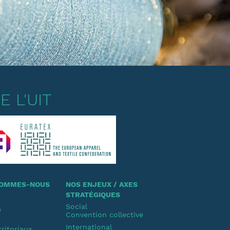
 L'UIT
 SOMMES-NOUS
NOS ENJEUX / AXES
STRATÉGIQUES
Social
e
Convention collective
u
International
rritoriaux