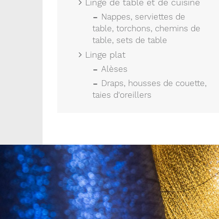
Linge de table et de cuisine
Nappes, serviettes de
table, torchons, chemins de
table, sets de table
Linge plat
Alèses
Draps, housses de couette,
taies d'oreillers