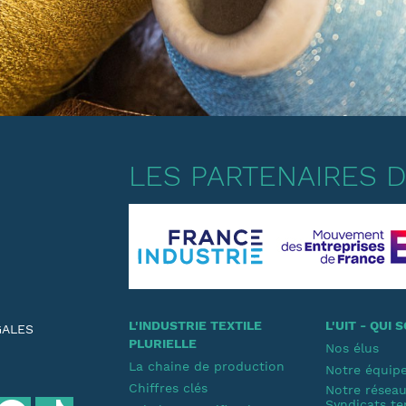
LES PARTENAIRES DE
L'INDUSTRIE TEXTILE
L'UIT - QUI
GALES
PLURIELLE
Nos élus
La chaine de production
Notre équip
Chiffres clés
Notre résea
Syndicats te