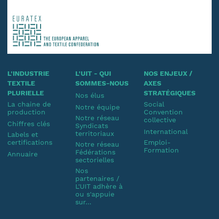
L'INDUSTRIE
L'UIT - QUI
NOS ENJEUX /
TEXTILE
SOMMES-NOUS
AXES
PLURIELLE
STRATÉGIQUES
Nos élus
La chaine de
Social
Notre équipe
production
Convention
Notre réseau
collective
Chiffres clés
Syndicats
International
territoriaux
Labels et
certifications
Emploi-
Notre réseau
Formation
Fédérations
Annuaire
sectorielles
Nos
partenaires /
L'UIT adhère à
ou s'appuie
sur...