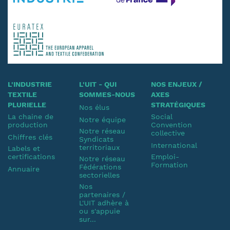
L'INDUSTRIE
L'UIT - QUI
NOS ENJEUX /
TEXTILE
SOMMES-NOUS
AXES
PLURIELLE
STRATÉGIQUES
Nos élus
La chaine de
Social
Notre équipe
production
Convention
Notre réseau
collective
Chiffres clés
Syndicats
International
territoriaux
Labels et
certifications
Emploi-
Notre réseau
Formation
Fédérations
Annuaire
sectorielles
Nos
partenaires /
L'UIT adhère à
ou s'appuie
sur...