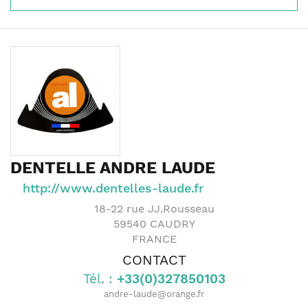
DENTELLE ANDRE LAUDE
http://www.dentelles-laude.fr
18-22 rue JJ.Rousseau
59540
CAUDRY
FRANCE
CONTACT
Tél. :
+33(0)327850103
andre-laude@orange.fr