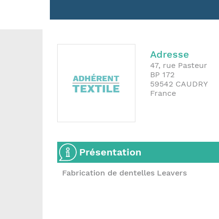
Adresse
47, rue Pasteur
BP 172
59542
CAUDRY
France
Présentation
Fabrication de dentelles Leavers